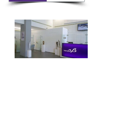
© 2019 מרים חורי גוטהולץ, סטודיו לפיסול |
יולה - עיצוב גרפי